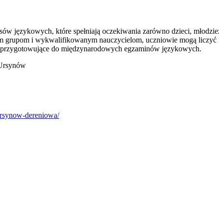
w językowych, które spełniają oczekiwania zarówno dzieci, młodzieży
m grupom i wykwalifikowanym nauczycielom, uczniowie mogą liczyć n
ia przygotowujące do międzynarodowych egzaminów językowych.
 Ursynów
-ursynow-dereniowa/