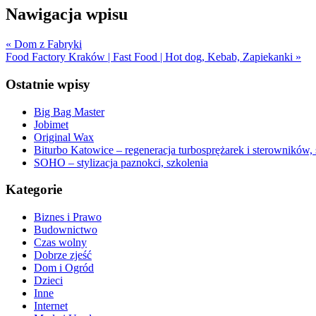
Nawigacja wpisu
« Dom z Fabryki
Food Factory Kraków | Fast Food | Hot dog, Kebab, Zapiekanki »
Ostatnie wpisy
Big Bag Master
Jobimet
Original Wax
Biturbo Katowice – regeneracja turbosprężarek i sterowników,
SOHO – stylizacja paznokci, szkolenia
Kategorie
Biznes i Prawo
Budownictwo
Czas wolny
Dobrze zjeść
Dom i Ogród
Dzieci
Inne
Internet