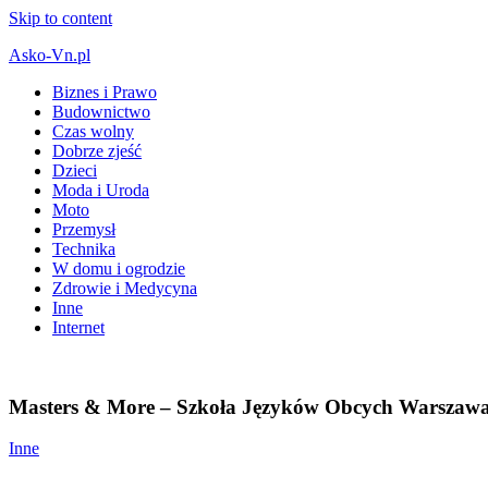
Skip to content
Asko-Vn.pl
Biznes i Prawo
Budownictwo
Czas wolny
Dobrze zjeść
Dzieci
Moda i Uroda
Moto
Przemysł
Technika
W domu i ogrodzie
Zdrowie i Medycyna
Inne
Internet
Masters & More – Szkoła Języków Obcych Warszaw
Inne