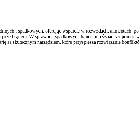
nnych i spadkowych, oferując wsparcie w rozwodach, alimentach, pod
ów przed sądem. W sprawach spadkowych kancelaria świadczy pomoc w u
ę są skutecznym narzędziem, które przyspiesza rozwiązanie konflikt