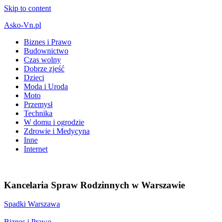
Skip to content
Asko-Vn.pl
Biznes i Prawo
Budownictwo
Czas wolny
Dobrze zjeść
Dzieci
Moda i Uroda
Moto
Przemysł
Technika
W domu i ogrodzie
Zdrowie i Medycyna
Inne
Internet
Kancelaria Spraw Rodzinnych w Warszawie
Spadki Warszawa
Biznes i Prawo