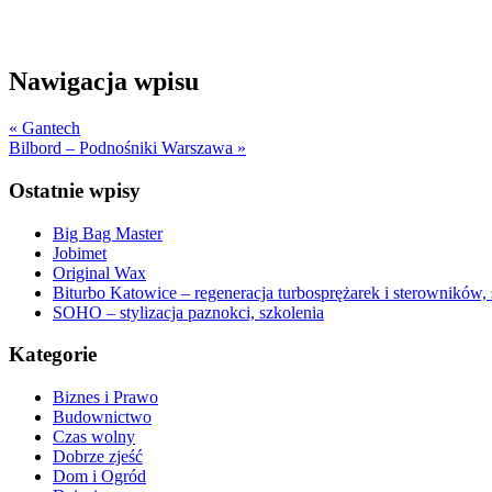
Nawigacja wpisu
« Gantech
Bilbord – Podnośniki Warszawa »
Ostatnie wpisy
Big Bag Master
Jobimet
Original Wax
Biturbo Katowice – regeneracja turbosprężarek i sterowników,
SOHO – stylizacja paznokci, szkolenia
Kategorie
Biznes i Prawo
Budownictwo
Czas wolny
Dobrze zjeść
Dom i Ogród